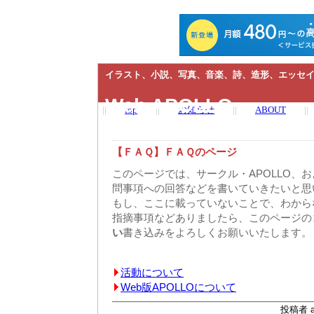
イラスト、小説、写真、音楽、詩、造形、エッセイ
Web APOLLO
||
top
||
お知らせ
||
ABOUT
||
【ＦＡＱ】ＦＡＱのページ
このページでは、サークル・APOLLO、お
問事項への回答などを書いていきたいと思
もし、ここに載っていないことで、わから
指摘事項などありましたら、このページの
い
書き込みをよろしくお願いいたします。
活動について
Web版APOLLOについて
投稿者 ap