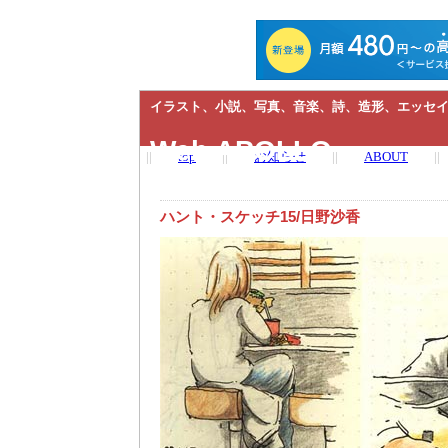
イラスト、小説、写真、音楽、詩、造形、エッセイ
Web APOLLO
||
top
||
お知らせ
||
ABOUT
||
ハント・スケッチ15/日野沙香