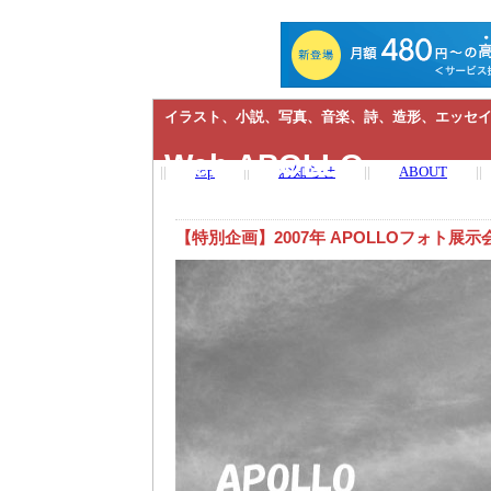
イラスト、小説、写真、音楽、詩、造形、エッセイ
Web APOLLO
||
top
||
お知らせ
||
ABOUT
||
【特別企画】2007年 APOLLOフォト展示会 