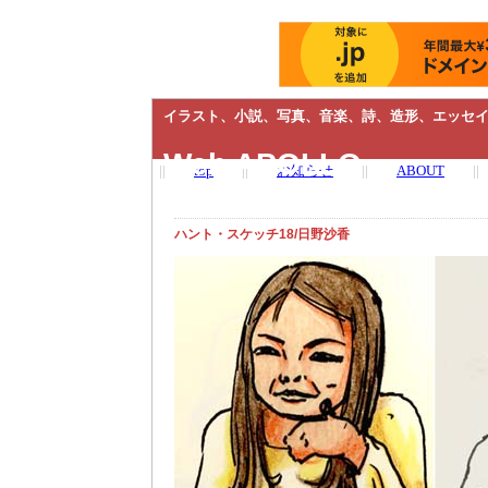
イラスト、小説、写真、音楽、詩、造形、エッセイ
Web APOLLO
||
top
||
お知らせ
||
ABOUT
||
ハント・スケッチ18/日野沙香